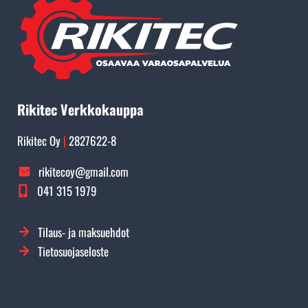
Rikitec Verkkokauppa
Rikitec Oy
|
2827622-8
rikitecoy@gmail.com
041 315 1979
Tilaus- ja maksuehdot
Tietosuojaseloste