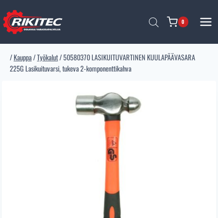
Siirry
sisältöön
0
/
Kauppa
/
Työkalut
/
50580370 LASIKUITUVARTINEN KUULAPÄÄVASARA
225G Lasikuituvarsi, tukeva 2-komponenttikahva