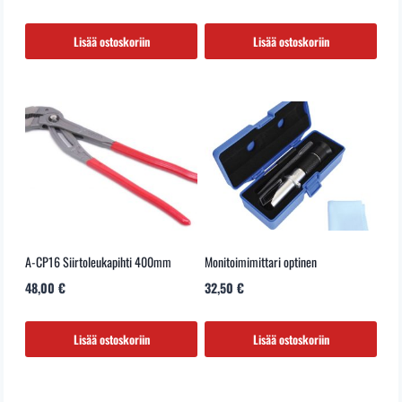
Lisää ostoskoriin
Lisää ostoskoriin
A-CP16 Siirtoleukapihti 400mm
Monitoimimittari optinen
48,00
€
32,50
€
Lisää ostoskoriin
Lisää ostoskoriin