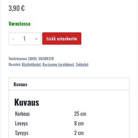
3,90
€
Varastossa
50580370
Lisää ostoskoriin
LASIKUITUVARTINEN
KUULAPÄÄVASARA
Tuotetunnus (SKU):
50580370
225G
Osastot:
Käsityökalut
,
Korjaamo tarvikkeet
,
Työkalut
Lasikuituvarsi,
tukeva
Kuvaus
2-
komponenttikahva
Kuvaus
määrä
Korkeus
25 cm
Leveys
8 cm
Syvyys
2 cm