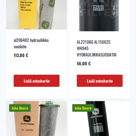
al206482 hydrauliikka
AL221066 AL156625
suodatin
WH945
HYDRAULIIKKASUODATIN
113,00
€
56,00
€
Lisää ostoskoriin
Lisää ostoskoriin