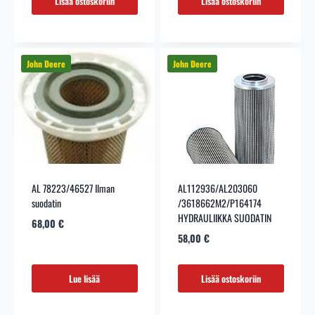
Lisää ostoskoriin
Lisää ostoskoriin
AL 78223/46527 Ilman
AL112936/AL203060
suodatin
/3618662M2/P164174
HYDRAULIIKKA SUODATIN
68,00
€
58,00
€
Lue lisää
Lisää ostoskoriin