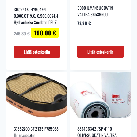
3008 ILMANSUODATIN
SH52418, HY90494
VALTRA 36539600
0.900.0119.6, 0.900.0374.4
Hydrauliikka Suodatin DEUZ
78,90
€
Alkuperäinen
Nykyinen
190,00
€
246,80
€
hinta
hinta
oli:
on:
246,80 €.
190,00 €.
Lisää ostoskoriin
Lisää ostoskoriin
37352700 CF 2135 P785965
836136342 /SP 4110
Ilmansuodatin
ÖLJYNSUODATIN VALTRA