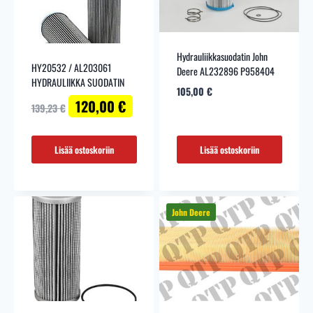
Hydrauliikkasuodatin John
HY20532 / AL203061
Deere AL232896 P958404
HYDRAULIIKKA SUODATIN
105,00
€
Alkuperäinen
Nykyinen
120,00
€
139,23
€
hinta
hinta
oli:
on:
139,23 €.
120,00 €.
Lisää ostoskoriin
Lisää ostoskoriin