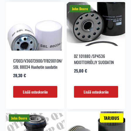
DZ 101880 /SP4536
C7003/V36073900/TFB20010N/
MOOTTORIÖLJY SUODATIN
SBL 88034 Huohotin suodatin
25,00
€
28,30
€
Lisää ostoskoriin
Lisää ostoskoriin
TARJOUS