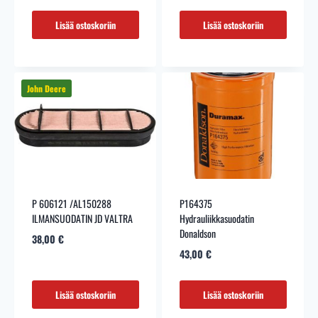
Lisää ostoskoriin
Lisää ostoskoriin
P 606121 /AL150288
P164375
ILMANSUODATIN JD VALTRA
Hydrauliikkasuodatin
Donaldson
38,00
€
43,00
€
Lisää ostoskoriin
Lisää ostoskoriin