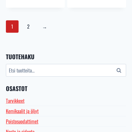
1
2
→
TUOTEHAKU
Etsi:
Haku
OSASTOT
Tarvikkeet
Kemikaalit ja öljyt
Poistosuodattimet
Nosto ja sidonta