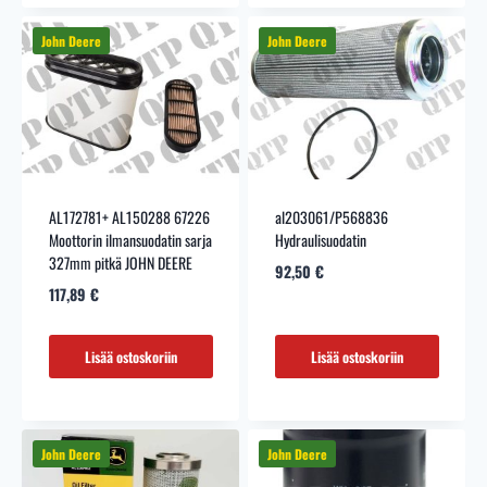
AL172781+ AL150288 67226
al203061/P568836
Moottorin ilmansuodatin sarja
Hydraulisuodatin
327mm pitkä JOHN DEERE
92,50
€
117,89
€
Lisää ostoskoriin
Lisää ostoskoriin