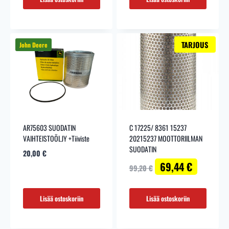
TARJOUS
AR75603 SUODATIN
C 17225/ 8361 15237
VAIHTEISTOÖLJY +Tiiviste
20215237 MOOTTORIILMAN
SUODATIN
20,00
€
Alkuperäinen
Nykyinen
69,44
€
99,20
€
hinta
hinta
oli:
on:
99,20 €.
69,44 €.
Lisää ostoskoriin
Lisää ostoskoriin