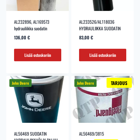
AL232896, AL169573
AL233526/AL118036
hydrauliikka suodatin
HYDRAULIIKKA SUODATIN
136,00
€
83,00
€
Lisää ostoskoriin
Lisää ostoskoriin
TARJOUS
AL56469 SUODATIN
AL56469/3815