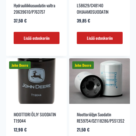
Hydrauliikkasuodatin valtra
L58629/C48140
20639610/P763757
OHJAAMOSUODATIN
37,50
€
39,85
€
Lisää ostoskoriin
Lisää ostoskoriin
MOOTTORI ÖLJY SUODATIN
Moottoriöljyn Suodatin
T19044
RE59754/DZ118286/P551352
12,90
€
21,50
€