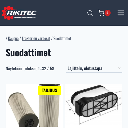
Siirry
sisältöön
0
/
Kauppa
/
Traktorien varaosat
/
Suodattimet
Suodattimet
Näytetään tulokset 1–32 / 58
TARJOUS