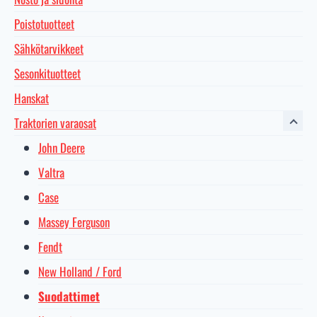
Poistotuotteet
Sähkötarvikkeet
Sesonkituotteet
Hanskat
Traktorien varaosat
John Deere
Valtra
Case
Massey Ferguson
Fendt
New Holland / Ford
Suodattimet