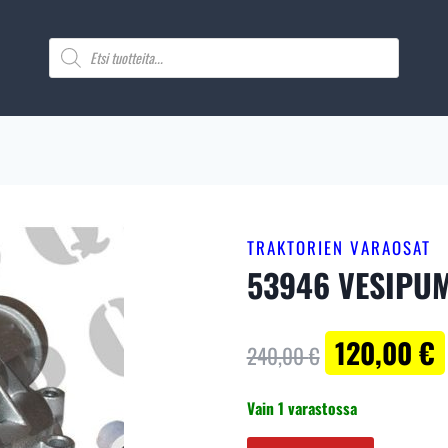
Products
search
TRAKTORIEN VARAOSAT
53946 VESIPUMP
Alkuperäinen
120,00
€
240,00
€
hinta
Vain 1 varastossa
oli: