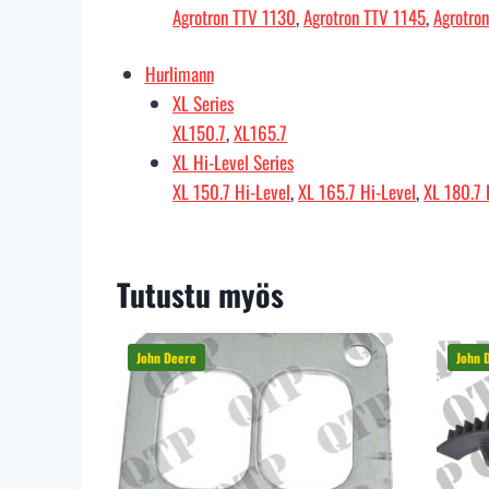
Agrotron TTV 1130
,
Agrotron TTV 1145
,
Agrotro
Hurlimann
XL Series
XL150.7
,
XL165.7
XL Hi-Level Series
XL 150.7 Hi-Level
,
XL 165.7 Hi-Level
,
XL 180.7 
Tutustu myös