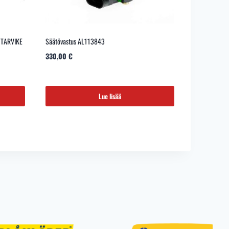
 TARVIKE
Säätövastus AL113843
330,00
€
Lue lisää