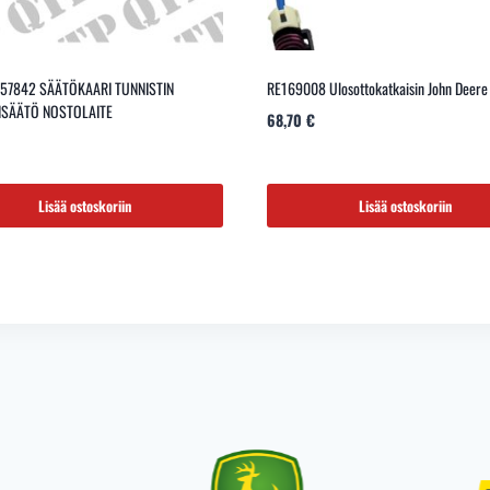
/57842 SÄÄTÖKAARI TUNNISTIN
RE169008 Ulosottokatkaisin John Deere
SÄÄTÖ NOSTOLAITE
68,70
€
Lisää ostoskoriin
Lisää ostoskoriin