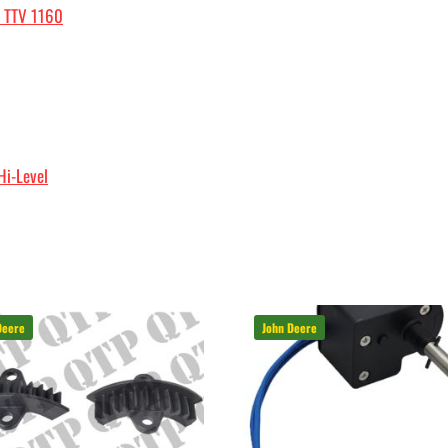
n TTV 1160
Hi-Level