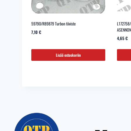
59790/R89879 Turbon tiiviste
L172758
ASENNON
7,10
€
4,65
€
Lisää ostoskoriin