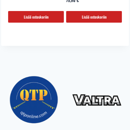
75,90
€
Lisää ostoskoriin
Lisää ostoskoriin
…