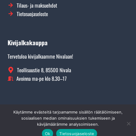
Tilaus- ja maksuehdot
Tietosuojaseloste
Kivijalkakauppa
Tervetuloa kivijalkaamme Nivalaan!
Teollisuustie 8, 85500 Nivala
Avoinna ma-pe klo 8.30–17
Käytämme evästeitä tarjoamamme sisällön räätälöimiseen,
©
Rikitec Oy 2026. Kaikki oikeudet pidätetään.
Yli 300€ ostoksille ilmainen toimitus!
sosiaalisen median ominaisuuksien tukemiseen ja
kävijämäärämme analysoimiseen.
Piilota tämä ilmoitus
Ok
Tietosuojaseloste