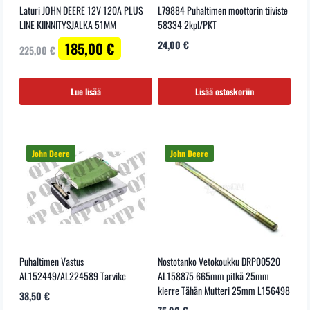
Laturi JOHN DEERE 12V 120A PLUS
L79884 Puhaltimen moottorin tiiviste
LINE KIINNITYSJALKA 51MM
58334 2kpl/PKT
Alkuperäinen
Nykyinen
24,00
€
185,00
€
225,00
€
hinta
hinta
oli:
on:
225,00 €.
185,00 €.
Lue lisää
Lisää ostoskoriin
Puhaltimen Vastus
Nostotanko Vetokoukku DRP00520
AL152449/AL224589 Tarvike
AL158875 665mm pitkä 25mm
kierre Tähän Mutteri 25mm L156498
38,50
€