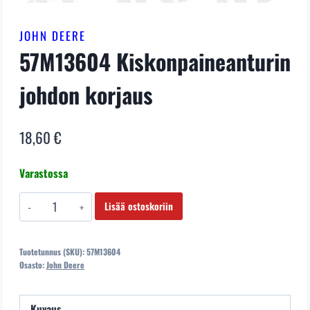
JOHN DEERE
57M13604 Kiskonpaineanturin
johdon korjaus
18,60
€
Varastossa
57M13604
Lisää ostoskoriin
Kiskonpaineanturin
johdon
Tuotetunnus (SKU):
57M13604
korjaus
Osasto:
John Deere
määrä
Kuvaus