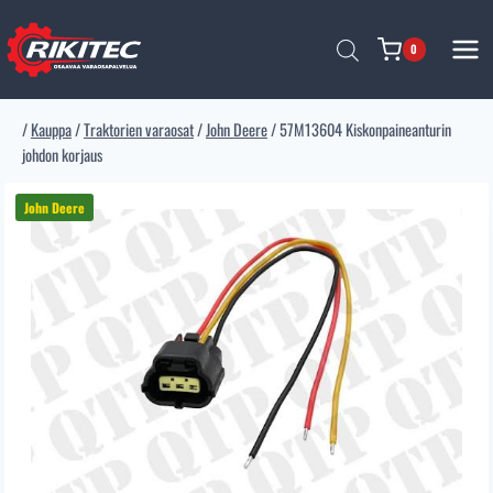
Siirry
sisältöön
0
/
Kauppa
/
Traktorien varaosat
/
John Deere
/
57M13604 Kiskonpaineanturin
johdon korjaus