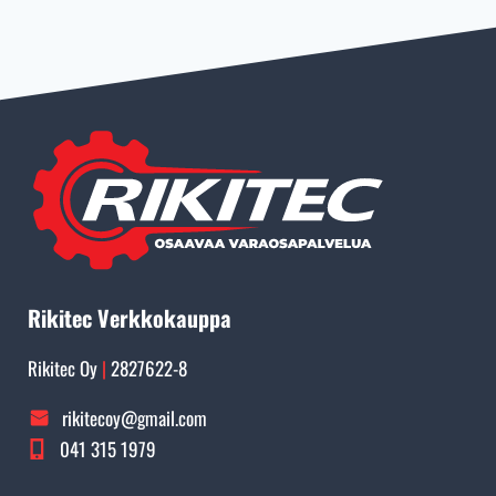
Rikitec Verkkokauppa
Rikitec Oy
|
2827622-8
rikitecoy@gmail.com
041 315 1979