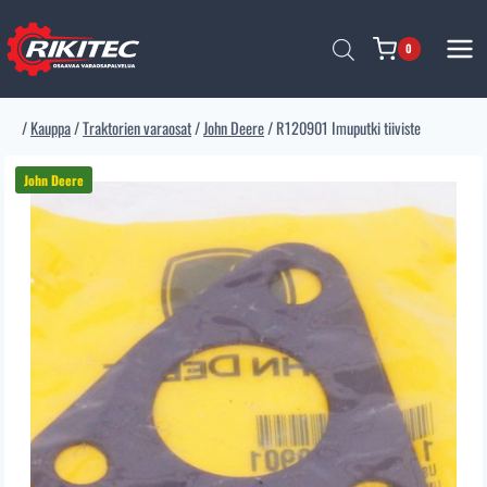
Siirry
sisältöön
0
/
Kauppa
/
Traktorien varaosat
/
John Deere
/
R120901 Imuputki tiiviste