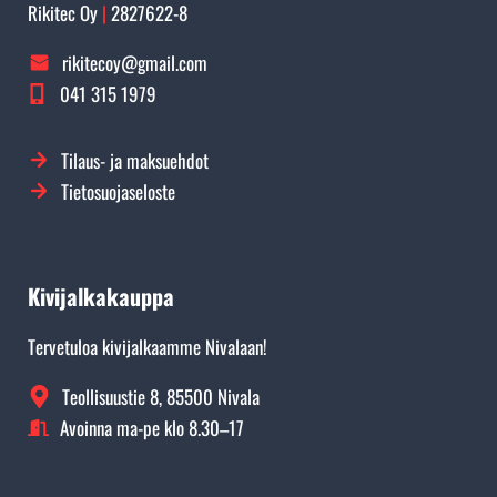
Rikitec Oy
|
2827622-8
rikitecoy@gmail.com
041 315 1979
Tilaus- ja maksuehdot
Tietosuojaseloste
Kivijalkakauppa
Tervetuloa kivijalkaamme Nivalaan!
Teollisuustie 8, 85500 Nivala
Avoinna ma-pe klo 8.30–17