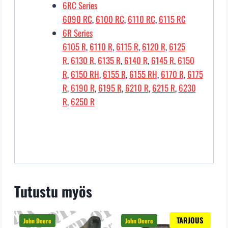
6RC Series
6090 RC
,
6100 RC
,
6110 RC
,
6115 RC
6R Series
6105 R
,
6110 R
,
6115 R
,
6120 R
,
6125
R
,
6130 R
,
6135 R
,
6140 R
,
6145 R
,
6150
R
,
6150 RH
,
6155 R
,
6155 RH
,
6170 R
,
6175
R
,
6190 R
,
6195 R
,
6210 R
,
6215 R
,
6230
R
,
6250 R
Tutustu myös
TARJOUS