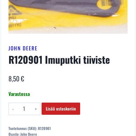
JOHN DEERE
R120901 Imuputki tiiviste
8,50
€
Varastossa
R120901
Lisää ostoskoriin
Imuputki
tiiviste
Tuotetunnus (SKU):
R120901
määrä
Osasto:
John Deere