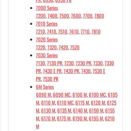
7000 Series
7200
,
7400
,
7500
,
7600
,
7700
,
7800
7010 Series
7210
,
7410
,
7510
,
7610
,
7710
,
7810
7020 Series
7220
,
7320
,
7420
,
7520
7030 Series
7130
,
7130 PR
,
7230
,
7230 PR
,
7330
,
7330
PR
,
7430 E PR
,
7430 PR
,
7430
,
7530 E
PR
,
7530 PR
6M Series
6090 M
,
6090 MC
,
6100 M
,
6100 MC
,
6105
M
,
6110 M
,
6110 MC
,
6115 M
,
6120 M
,
6125
M
,
6130 M
,
6135 M
,
6140 M
,
6150 M
,
6155
M
,
6170 M
,
6175 M
,
6190 M
,
6195 M
,
6210
M