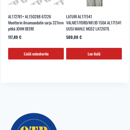
AL172781+ AL150288 67226
LATURI AL171541
Moottorin ilmansuodatin sarja 327mm
VALMET/FORD/MF/JD 150A AL171541
pitkä JOHN DEERE
UUSI MAHLE MG52 LAT2077L
117,89
€
500,00
€
Lisää ostoskoriin
Lue lisää