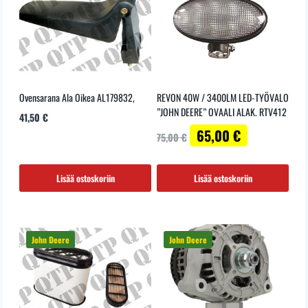
Ovensarana Ala Oikea AL179832,
REVON 40W / 3400LM LED-TYÖVALO
”JOHN DEERE” OVAALI ALAK. RTV412
41,50
€
Alkuperäinen
Nykyinen
65,00
€
75,00
€
hinta
hinta
oli:
on:
75,00 €.
65,00 €.
Lisää ostoskoriin
Lisää ostoskoriin