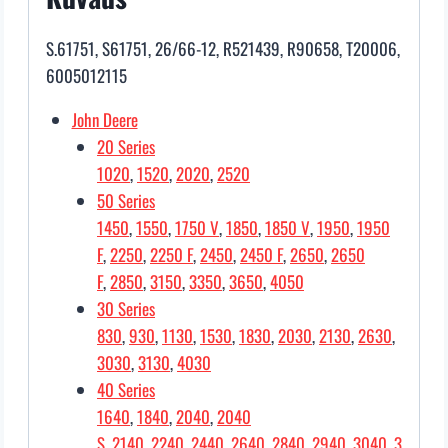
S.61751, S61751, 26/66-12, R521439, R90658, T20006,
6005012115
John Deere
20 Series
1020
,
1520
,
2020
,
2520
50 Series
1450
,
1550
,
1750 V
,
1850
,
1850 V
,
1950
,
1950
F
,
2250
,
2250 F
,
2450
,
2450 F
,
2650
,
2650
F
,
2850
,
3150
,
3350
,
3650
,
4050
30 Series
830
,
930
,
1130
,
1530
,
1830
,
2030
,
2130
,
2630
,
3030
,
3130
,
4030
40 Series
1640
,
1840
,
2040
,
2040
S
,
2140
,
2240
,
2440
,
2640
,
2840
,
2940
,
3040
,
3