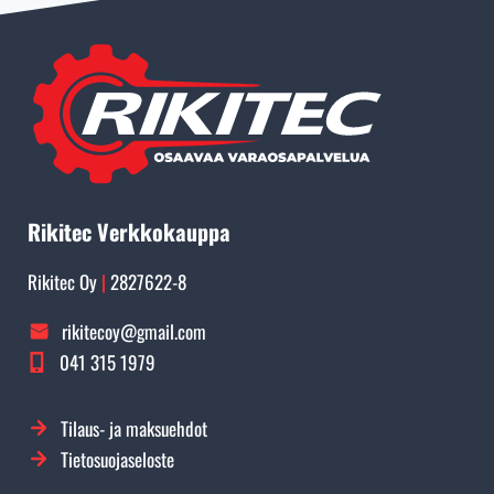
Rikitec Verkkokauppa
Rikitec Oy
|
2827622-8
rikitecoy@gmail.com
041 315 1979
Tilaus- ja maksuehdot
Tietosuojaseloste