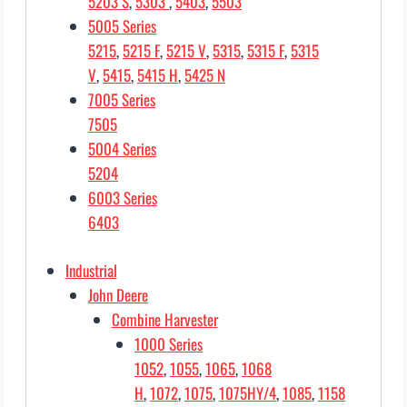
5203 S
,
5303
,
5403
,
5503
5005 Series
5215
,
5215 F
,
5215 V
,
5315
,
5315 F
,
5315
V
,
5415
,
5415 H
,
5425 N
7005 Series
7505
5004 Series
5204
6003 Series
6403
Industrial
John Deere
Combine Harvester
1000 Series
1052
,
1055
,
1065
,
1068
H
,
1072
,
1075
,
1075HY/4
,
1085
,
1158