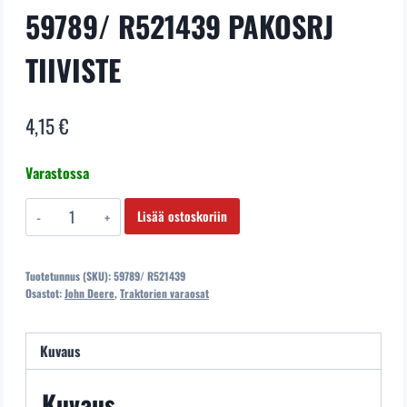
59789/ R521439 PAKOSRJ
TIIVISTE
4,15
€
Varastossa
59789/
Lisää ostoskoriin
R521439
PAKOSRJ
Tuotetunnus (SKU):
59789/ R521439
TIIVISTE
Osastot:
John Deere
,
Traktorien varaosat
määrä
Kuvaus
Kuvaus