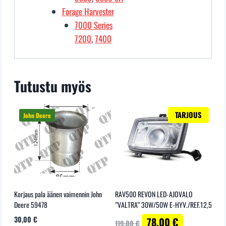
Forage Harvester
7000 Series
7200
,
7400
Tutustu myös
TARJOUS
Korjaus pala äänen vaimennin John
RAV500 REVON LED-AJOVALO
Deere 59478
”VALTRA” 30W/50W E-HYV./REF.12,5
Alkuperäinen
Nykyinen
30,00
€
78,00
€
119,00
€