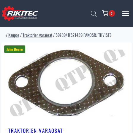
Siirry
sisältöön
0
/
Kauppa
/
Traktorien varaosat
/
59789/ R521439 PAKOSRJ TIIVISTE
TRAKTORIEN VARAOSAT