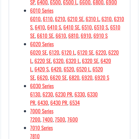
SP
,
6400
,
6500
,
6500 L
,
6600
,
6800
,
6900
6010 Series
6010
,
6110
,
6210
,
6210 SE
,
6310 L
,
6310
,
6310
S
,
6410
,
6410 S
,
6410 SE
,
6510
,
6510 S
,
6510
SE
,
6610 SE
,
6610
,
6810
,
6910
,
6910 S
6020 Series
6020 SE
,
6120
,
6120 L
,
6120 SE
,
6220
,
6220
L
,
6220 SE
,
6320
,
6320 L
,
6320 SE
,
6420
L
,
6420 S
,
6420
,
6520
,
6520 L
,
6520
SE
,
6620
,
6620 SE
,
6820
,
6920
,
6920 S
6030 Series
6130
,
6230
,
6230 PR
,
6330
,
6330
PR
,
6430
,
6430 PR
,
6534
7000 Series
7200
,
7400
,
7500
,
7600
7010 Series
7810