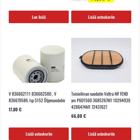
hinta
hinta
oli:
on:
119,00 €.
78,00 €.
Lue lisää
Lisää ostoskoriin
V 836662111 836662580 , V
Toisioilman suodatin Valtra MF FEND
836679586 /sp 5152 Öljynsuodatin
ym P601560 3685267M1 10294939
4286474M1 72437627
17,80
€
66,00
€
Lisää ostoskoriin
Lisää ostoskoriin