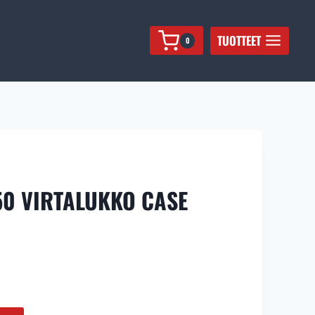
CASE
määrä
TUOTTEET
0
.
.
50 VIRTALUKKO CASE
yinen
a