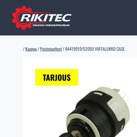
Siirry
sisältöön
/
Kauppa
/
Poistotuotteet
/
84419919/52050 VIRTALUKKO CASE
TARJOUS