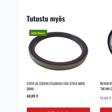
Tutustu myös
STEFA AL159594 ETUAKSELI ISO STEFA NAPA
REVON R
DANA
”MF/NH C
68,00
€
79,00
€