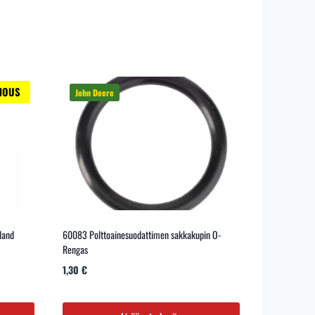
JOUS
land
60083 Polttoainesuodattimen sakkakupin O-
Rengas
1,30
€