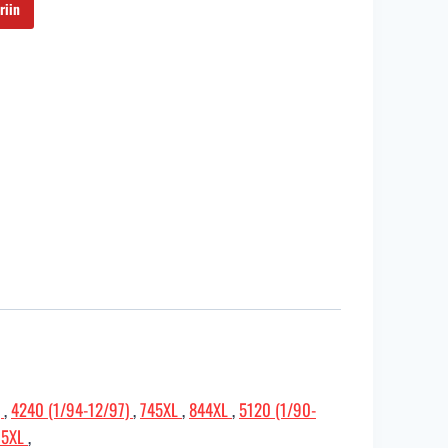
0 €.
riin
)
,
4240 (1/94-12/97)
,
745XL
,
844XL
,
5120 (1/90-
95XL
,