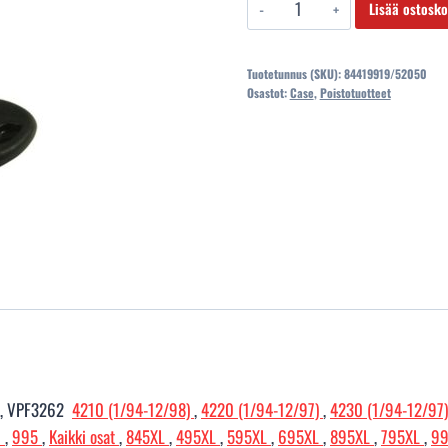
75,15 €.
34,5
84419919/52050
Lisää ostosko
VIRTALUKKO
CASE
Tuotetunnus (SKU):
84419919/52050
määrä
Osastot:
Case
,
Poistotuotteet
4, VPF3262
4210 (1/94-12/98)
,
4220 (1/94-12/97)
,
4230 (1/94-12/97
0
,
995
,
Kaikki osat
,
845XL
,
495XL
,
595XL
,
695XL
,
895XL
,
795XL
,
9