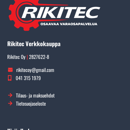
Rikitec Verkkokauppa
Rikitec Oy
|
2827622-8
rikitecoy@gmail.com
041 315 1979
Tilaus- ja maksuehdot
Tietosuojaseloste