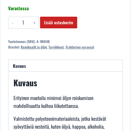
Varastossa
A-
Lisää ostoskoriin
9004B
Öljynvalutusastia
Tuotetunnus (SKU):
A-9004B
kaatonokalla
Osastot:
Kemikaalit ja öljyt
,
Tarvikkeet
,
Traktorien varaosat
16litraa
Öljynvalutusastia
Kuvaus
kaatonokalla
16litraa
Kuvaus
määrä
Erityinen muotoilu minimoi öljyn roiskumisen
mahdollisuutta kulhoa liikutettaessa.
Valmistettu polyeteenimateriaaleista, jotka kestävät
syövyttäviä nesteitä, kuten öljyä, happoa, alkoholia,