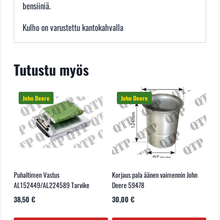
bensiiniä.
Kulho on varustettu kantokahvalla
Tutustu myös
Puhaltimen Vastus
Korjaus pala äänen vaimennin John
AL152449/AL224589 Tarvike
Deere 59478
38,50
€
30,00
€