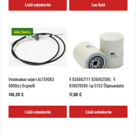
Lisää ostoskoriin
Lue lisää
Vetokoukun vaijeri AL159083
V 836662111 836662580 , V
6000srj Orginelli
836679586 /sp 5152 Öljynsuodatin
146,20
€
17,80
€
Lisää ostoskoriin
Lisää ostoskoriin