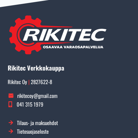
Rikitec Verkkokauppa
Rikitec Oy
|
2827622-8
rikitecoy@gmail.com
041 315 1979
Tilaus- ja maksuehdot
Tietosuojaseloste