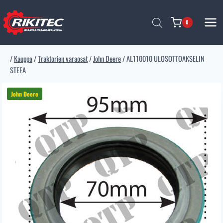
Siirry
sisältöön
0
/
Kauppa
/
Traktorien varaosat
/
John Deere
/
AL110010 ULOSOTTOAKSELIN
STEFA