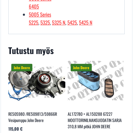
6405
5005 Series
5225
,
5325
,
5325 N
,
5425
,
5425 N
Tutustu myös
RE505980 /RE509813/59866R
AL172780 + AL150288 67227
Vesipumppu John Deere
MOOTTORINILMANSUODATIN SARJA
310,8 MM pitkä JOHN DEERE
115,00
€