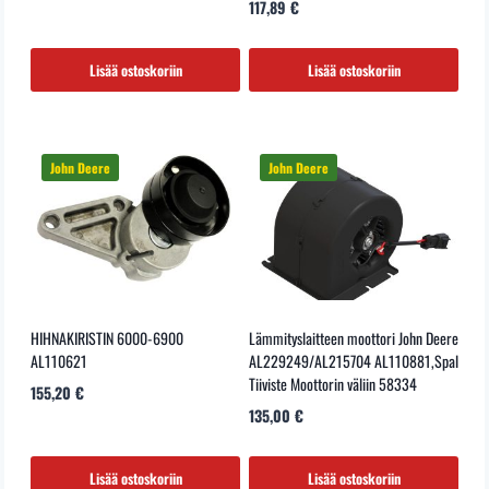
117,89
€
Lisää ostoskoriin
Lisää ostoskoriin
HIHNAKIRISTIN 6000-6900
Lämmityslaitteen moottori John Deere
AL110621
AL229249/AL215704 AL110881,Spal
Tiiviste Moottorin väliin 58334
155,20
€
135,00
€
Lisää ostoskoriin
Lisää ostoskoriin