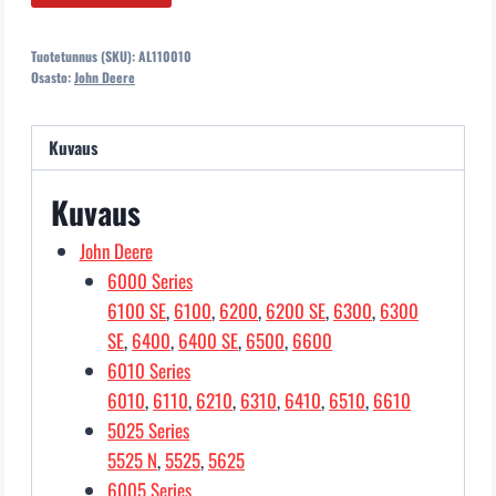
ULOSOTTOAKSELIN
STEFA
Tuotetunnus (SKU):
AL110010
määrä
Osasto:
John Deere
Kuvaus
Kuvaus
John Deere
6000 Series
6100 SE
,
6100
,
6200
,
6200 SE
,
6300
,
6300
SE
,
6400
,
6400 SE
,
6500
,
6600
6010 Series
6010
,
6110
,
6210
,
6310
,
6410
,
6510
,
6610
5025 Series
5525 N
,
5525
,
5625
6005 Series