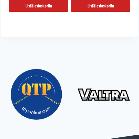
327,80 €.
175,00 €.
Lisää ostoskoriin
Lisää ostoskoriin
…