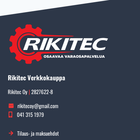
Rikitec Verkkokauppa
Rikitec Oy
|
2827622-8
rikitecoy@gmail.com
041 315 1979
Tilaus- ja maksuehdot