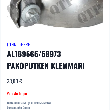
JOHN DEERE
AL169565/58973
PAKOPUTKEN KLEMMARI
33,00
€
Varasto loppu
Tuotetunnus (SKU):
AL169565/58973
Osasto:
John Deere