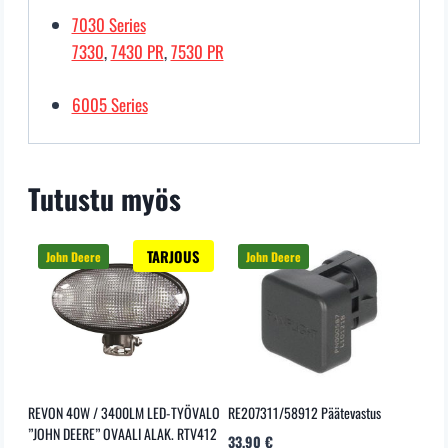
7030 Series
7330
,
7430 PR
,
7530 PR
6005 Series
Tutustu myös
TARJOUS
REVON 40W / 3400LM LED-TYÖVALO
RE207311/58912 Päätevastus
”JOHN DEERE” OVAALI ALAK. RTV412
33,90
€