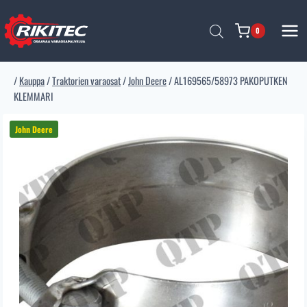
Siirry
sisältöön
0
/
Kauppa
/
Traktorien varaosat
/
John Deere
/
AL169565/58973 PAKOPUTKEN
KLEMMARI