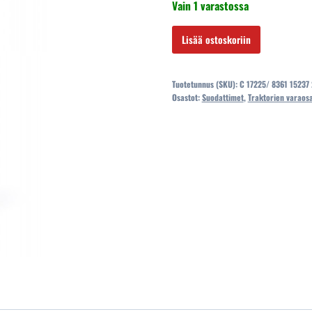
Vain 1 varastossa
oli:
on:
99,20 €.
69
C
Lisää ostoskoriin
17225/
8361
Tuotetunnus (SKU):
C 17225/ 8361 15237
15237
Osastot:
Suodattimet
,
Traktorien varaos
20215237
MOOTTORIILMAN
SUODATIN
määrä