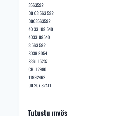
3563592
00 03 563 592
0003563592
40 33 109 540
4033109540
3 563 592
8039 9054
8361 15237
CH- 12980
11992462
00 207 82411
Tutustu myös