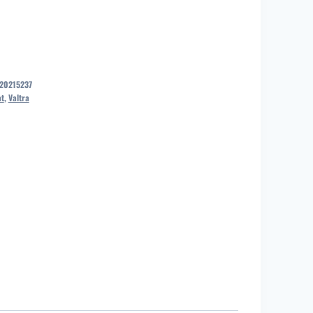
,44 €.
 20215237
at
,
Valtra