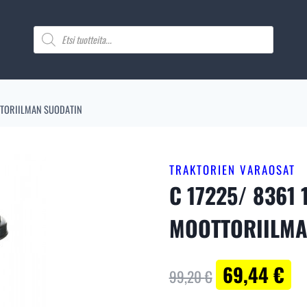
Products
search
TTORIILMAN SUODATIN
TRAKTORIEN VARAOSAT
C 17225/ 8361 
MOOTTORIILMA
Alkuperäinen
Ny
69,44
€
99,20
€
hinta
hin