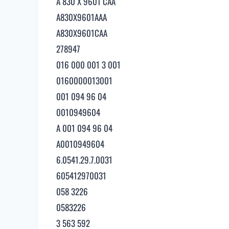
A 830 X 9601 CAA
A830X9601AAA
A830X9601CAA
278947
016 000 001 3 001
0160000013001
001 094 96 04
0010949604
A 001 094 96 04
A0010949604
6.0541.29.7.0031
605412970031
058 3226
0583226
3 563 592