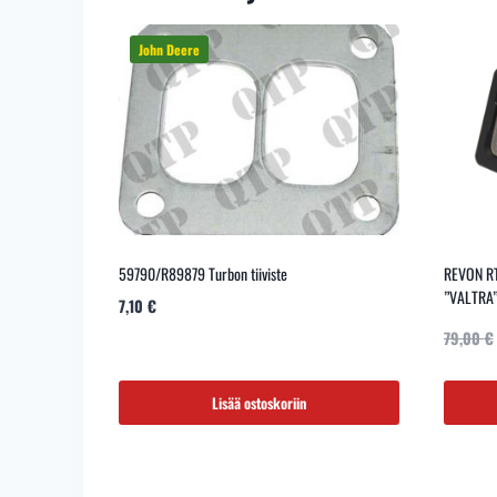
59790/R89879 Turbon tiiviste
REVON R
”VALTRA”
7,10
€
79,00
€
Lisää ostoskoriin