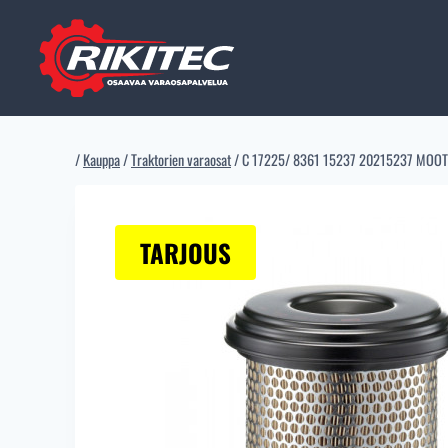
Siirry
sisältöön
/
Kauppa
/
Traktorien varaosat
/
C 17225/ 8361 15237 20215237 MOO
TARJOUS