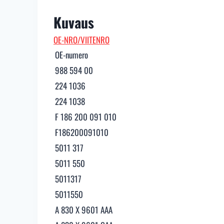
Kuvaus
OE-NRO/VIITENRO
OE-numero
988 594 00
224 1036
224 1038
F 186 200 091 010
F186200091010
5011 317
5011 550
5011317
5011550
A 830 X 9601 AAA