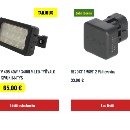
TARJOUS
TV 405 40W / 3400LM LED-TYÖVALO
RE207311/58912 Päätevastus
 SIVUKIINNITYS
33,90
€
Alkuperäinen
Nykyinen
65,00
€
hinta
hinta
oli:
on:
79,00 €.
65,00 €.
Lisää ostoskoriin
Lue lisää