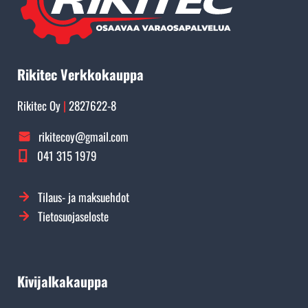
Rikitec Verkkokauppa
Rikitec Oy
|
2827622-8
rikitecoy@gmail.com
041 315 1979
Tilaus- ja maksuehdot
Tietosuojaseloste
Kivijalkakauppa