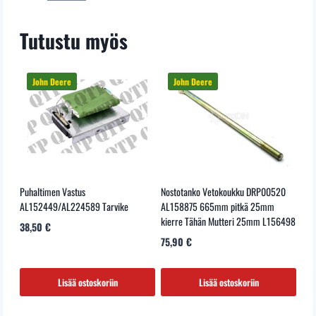
Tutustu myös
Puhaltimen Vastus
Nostotanko Vetokoukku DRP00520
AL152449/AL224589 Tarvike
AL158875 665mm pitkä 25mm
kierre Tähän Mutteri 25mm L156498
38,50
€
75,90
€
Lisää ostoskoriin
Lisää ostoskoriin