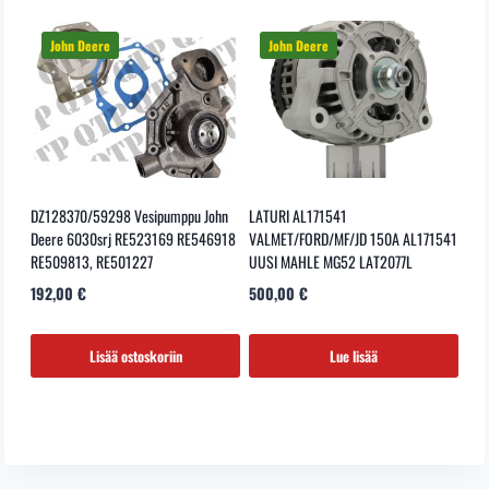
DZ128370/59298 Vesipumppu John
LATURI AL171541
Deere 6030srj RE523169 RE546918
VALMET/FORD/MF/JD 150A AL171541
RE509813, RE501227
UUSI MAHLE MG52 LAT2077L
192,00
€
500,00
€
Lisää ostoskoriin
Lue lisää