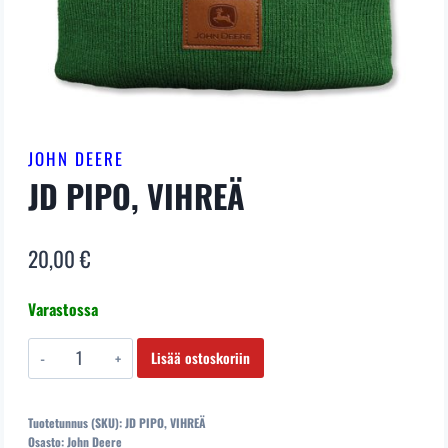
JOHN DEERE
JD PIPO, VIHREÄ
20,00
€
Varastossa
JD
Lisää ostoskoriin
PIPO,
VIHREÄ
Tuotetunnus (SKU):
JD PIPO, VIHREÄ
määrä
Osasto:
John Deere