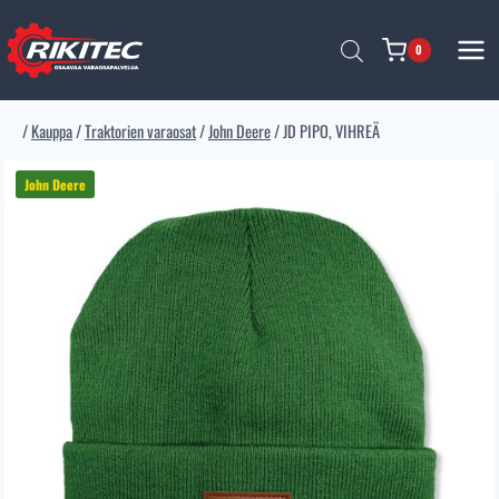
Siirry
sisältöön
0
/
Kauppa
/
Traktorien varaosat
/
John Deere
/
JD PIPO, VIHREÄ