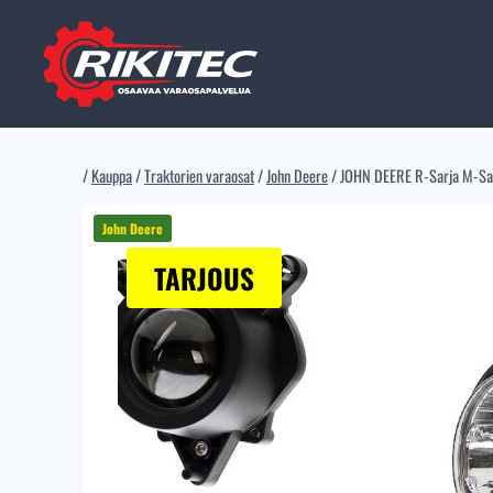
Siirry
sisältöön
/
Kauppa
/
Traktorien varaosat
/
John Deere
/
JOHN DEERE R-Sarja M-S
TARJOUS