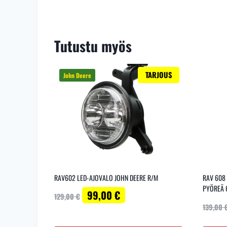
Tutustu myös
TARJOUS
RAV602 LED-AJOVALO JOHN DEERE R/M
RAV 608
PYÖREÄ 
Alkuperäinen
Nykyinen
99,00
€
129,00
€
hinta
hinta
139,00
oli:
on:
129,00 €.
99,00 €.