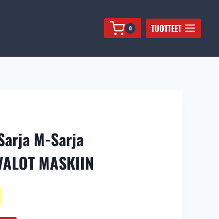
R-
Sarja
TUOTTEET
0
M-
Sarja
AJOVALOT+TYÖVALOT
MASKIIN
määrä
arja M-Sarja
VALOT MASKIIN
Nykyinen
hinta