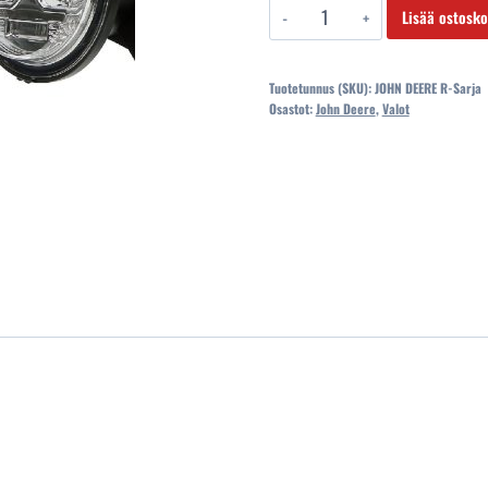
JOHN
oli:
Lisää ostosko
DEERE
646,00 €.
R-
Tuotetunnus (SKU):
JOHN DEERE R-Sarja
Sarja
Osastot:
John Deere
,
Valot
M-
Sarja
AJOVALOT+TYÖVALOT
MASKIIN
määrä