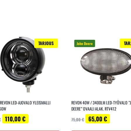
TARJOUS
TAR
 REVON LED-AJOVALO YLEISMALLI
REVON 40W / 3400LM LED-TYÖVALO ”
60W
DEERE” OVAALI ALAK. RTV412
Alkuperäinen
Nykyinen
Alkuperäinen
Nykyinen
110,00
€
65,00
€
€
75,00
€
hinta
hinta
hinta
hinta
oli:
on:
oli:
on: