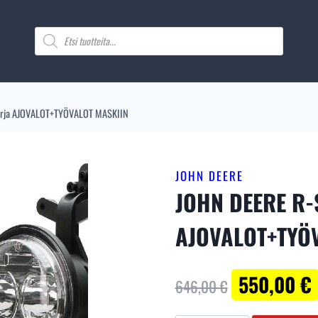
hinta
hinta
oli:
on:
Products
search
646,00 €.
550,00 €.
arja AJOVALOT+TYÖVALOT MASKIIN
JOHN DEERE
JOHN DEERE R-S
AJOVALOT+TYÖ
Alkuperäinen
550,00
€
646,00
€
hinta