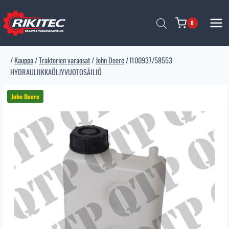
Siirry
sisältöön
0
/
Kauppa
/
Traktorien varaosat
/
John Deere
/
l100937/58553
HYDRAULIIKKAÖLJYVUOTOSÄILIÖ