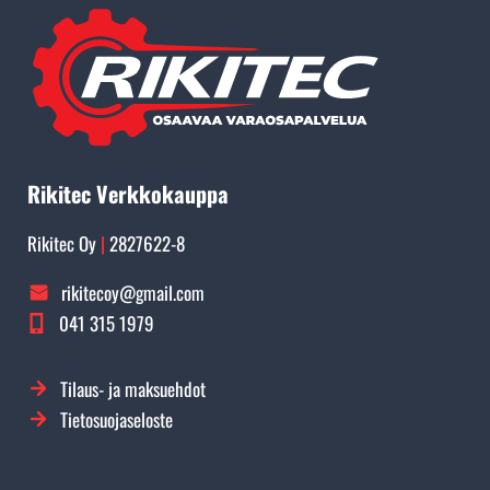
Rikitec Verkkokauppa
Rikitec Oy
|
2827622-8
rikitecoy@gmail.com
041 315 1979
Tilaus- ja maksuehdot
Tietosuojaseloste