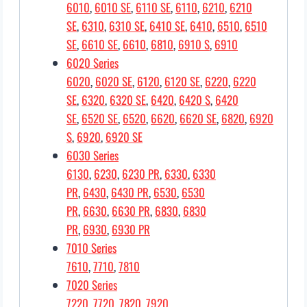
6010
,
6010 SE
,
6110 SE
,
6110
,
6210
,
6210
SE
,
6310
,
6310 SE
,
6410 SE
,
6410
,
6510
,
6510
SE
,
6610 SE
,
6610
,
6810
,
6910 S
,
6910
6020 Series
6020
,
6020 SE
,
6120
,
6120 SE
,
6220
,
6220
SE
,
6320
,
6320 SE
,
6420
,
6420 S
,
6420
SE
,
6520 SE
,
6520
,
6620
,
6620 SE
,
6820
,
6920
S
,
6920
,
6920 SE
6030 Series
6130
,
6230
,
6230 PR
,
6330
,
6330
PR
,
6430
,
6430 PR
,
6530
,
6530
PR
,
6630
,
6630 PR
,
6830
,
6830
PR
,
6930
,
6930 PR
7010 Series
7610
,
7710
,
7810
7020 Series
7220
,
7720
,
7820
,
7920