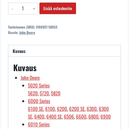
l100937/58553
Lisää ostoskoriin
HYDRAULIIKKAÖLJYVUOTOSÄILIÖ
määrä
Tuotetunnus (SKU):
l100937/58553
Osasto:
John Deere
Kuvaus
Kuvaus
John Deere
5020 Series
5620
,
5720
,
5820
6000 Series
6100 SE
,
6100
,
6200
,
6200 SE
,
6300
,
6300
SE
,
6400
,
6400 SE
,
6506
,
6600
,
6800
,
6900
6010 Series