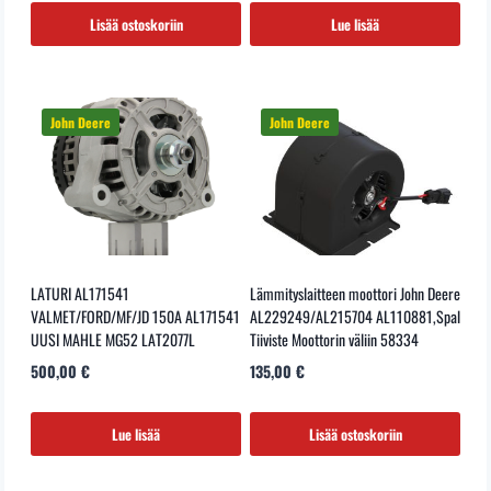
225,00 €.
185,00 €.
Lisää ostoskoriin
Lue lisää
LATURI AL171541
Lämmityslaitteen moottori John Deere
VALMET/FORD/MF/JD 150A AL171541
AL229249/AL215704 AL110881,Spal
UUSI MAHLE MG52 LAT2077L
Tiiviste Moottorin väliin 58334
500,00
€
135,00
€
Lue lisää
Lisää ostoskoriin