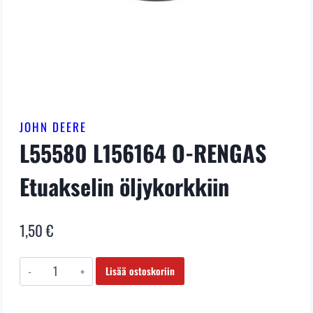
JOHN DEERE
L55580 L156164 O-RENGAS
Etuakselin öljykorkkiin
1,50
€
L55580
Lisää ostoskoriin
L156164
O-