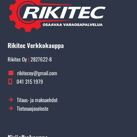
Rikitec Verkkokauppa
Rikitec Oy
|
2827622-8
rikitecoy@gmail.com
041 315 1979
Tilaus- ja maksuehdot
Tietosuojaseloste