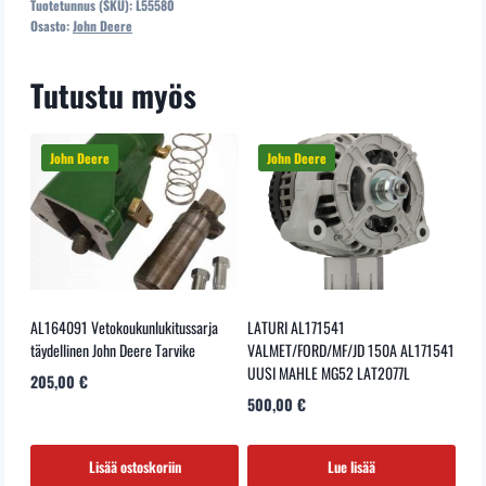
Tuotetunnus (SKU):
L55580
RENGAS
Osasto:
John Deere
Etuakselin
öljykorkkiin
Tutustu myös
määrä
AL164091 Vetokoukunlukitussarja
LATURI AL171541
täydellinen John Deere Tarvike
VALMET/FORD/MF/JD 150A AL171541
UUSI MAHLE MG52 LAT2077L
205,00
€
500,00
€
Lisää ostoskoriin
Lue lisää