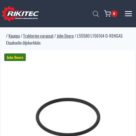
Siirry
sisältöön
0
/
Kauppa
/
Traktorien varaosat
/
John Deere
/
L55580 L156164 O-RENGAS
Etuakselin öljykorkkiin