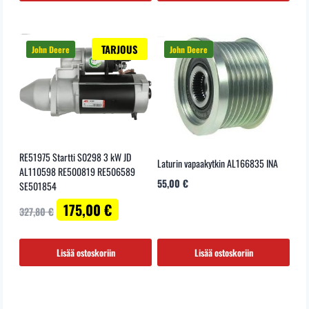
TARJOUS
RE51975 Startti S0298 3 kW JD
Laturin vapaakytkin AL166835 INA
AL110598 RE500819 RE506589
55,00
€
SE501854
Alkuperäinen
Nykyinen
175,00
€
327,80
€
hinta
hinta
oli:
on:
327,80 €.
175,00 €.
Lisää ostoskoriin
Lisää ostoskoriin