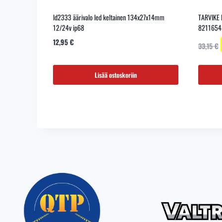
ld2333 äärivalo led keltainen 134x27x14mm
TARVIKE 
12/24v ip68
8211654
12,95
€
33,15
€
Lisää ostoskoriin