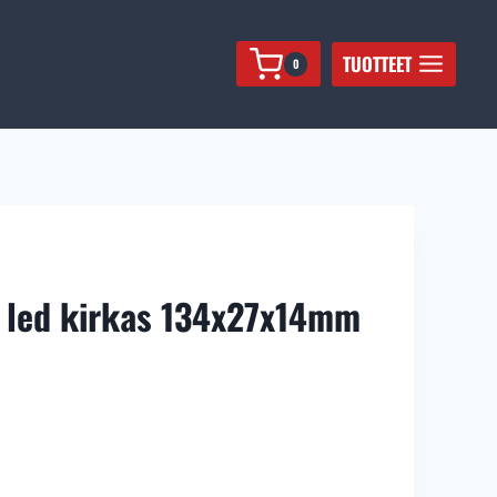
led
kirkas
TUOTTEET
0
134x27x14mm
12/24v
ip68
määrä
o led kirkas 134x27x14mm