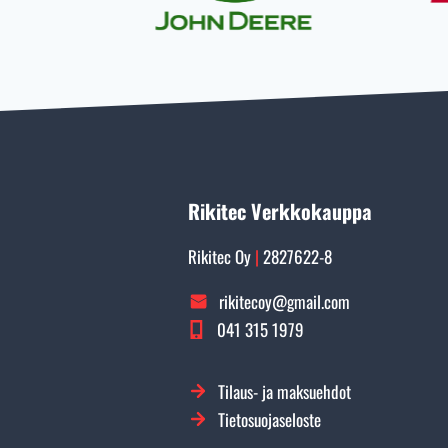
Rikitec Verkkokauppa
Rikitec Oy
|
2827622-8
rikitecoy@gmail.com
041 315 1979
Tilaus- ja maksuehdot
Tietosuojaseloste