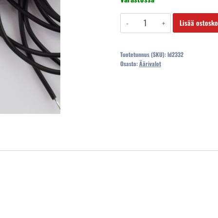
ld2332
Lisää ostosko
äärivalo
led
Tuotetunnus (SKU):
ld2332
kirkas
Osasto:
Äärivalot
134x27x14mm
12/24v
ip68
määrä