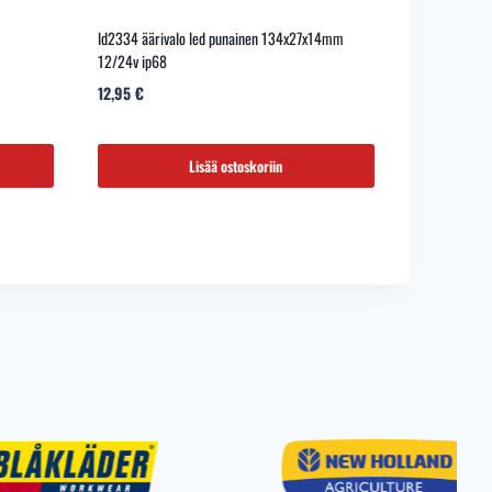
ld2334 äärivalo led punainen 134x27x14mm
12/24v ip68
12,95
€
Lisää ostoskoriin