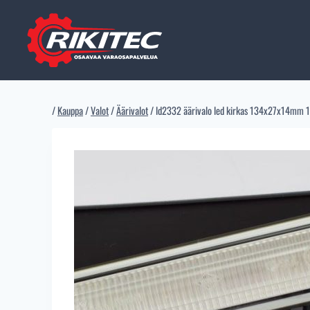
Siirry
sisältöön
/
Kauppa
/
Valot
/
Äärivalot
/
ld2332 äärivalo led kirkas 134x27x14mm 