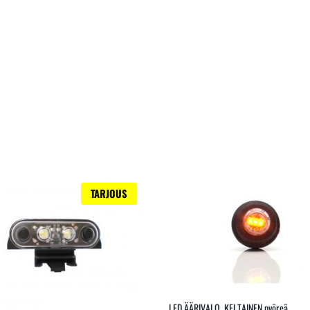
TARJOUS
LED ÄÄRIVALO, KELTAINEN pyöreä