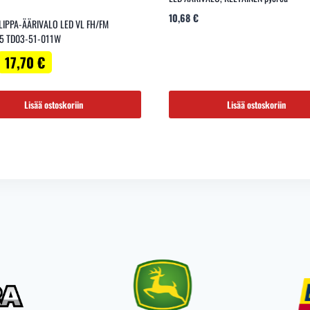
10,68
€
LIPPA-ÄÄRIVALO LED VL FH/FM
5 TD03-51-011W
Alkuperäinen
Nykyinen
17,70
€
hinta
hinta
oli:
on:
33,15 €.
17,70 €.
Lisää ostoskoriin
Lisää ostoskoriin