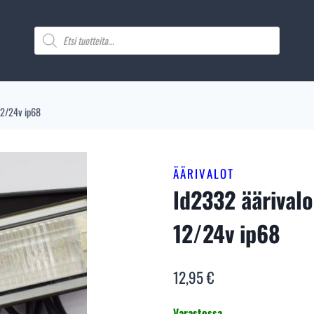
Products
search
12/24v ip68
ÄÄRIVALOT
ld2332 äärival
12/24v ip68
12,95
€
Varastossa