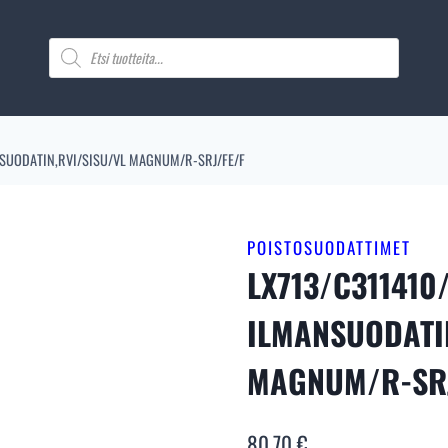
Products
search
SUODATIN,RVI/SISU/VL MAGNUM/R-SRJ/FE/F
POISTOSUODATTIMET
LX713/C311410
ILMANSUODATI
MAGNUM/R-SRJ
80,70
€