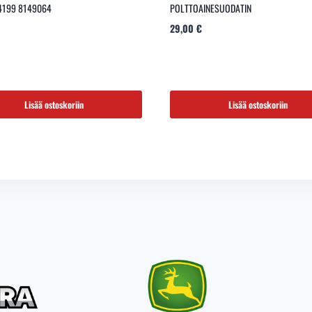
4199 8149064
POLTTOAINESUODATIN
29,00
€
Lisää ostoskoriin
Lisää ostoskoriin