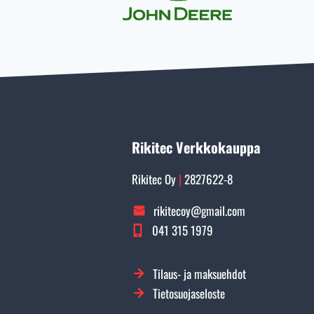
Rikitec Verkkokauppa
Rikitec Oy
|
2827622-8
rikitecoy@gmail.com
041 315 1979
Tilaus- ja maksuehdot
Tietosuojaseloste