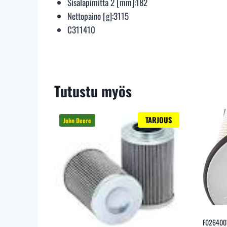
Sisäläpimitta 2 [mm]:
182
Nettopaino [g]:
3115
C311410
Tutustu myös
TARJOUS
F026400