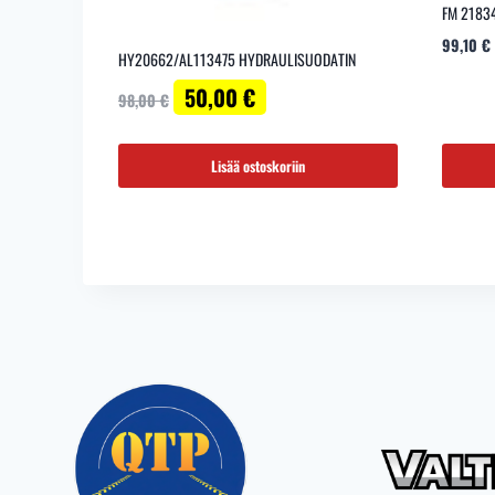
FM 2183
99,10
€
HY20662/AL113475 HYDRAULISUODATIN
Alkuperäinen
Nykyinen
50,00
€
98,00
€
hinta
hinta
oli:
on:
98,00 €.
50,00 €.
Lisää ostoskoriin