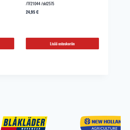
/TF21044 /skl2575
24,95
€
Lisää ostoskoriin