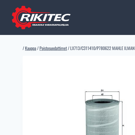
Siirry
sisältöön
/
Kauppa
/
Poistosuodattimet
/
LX713/C311410/P780622 MAHLE ILMAN