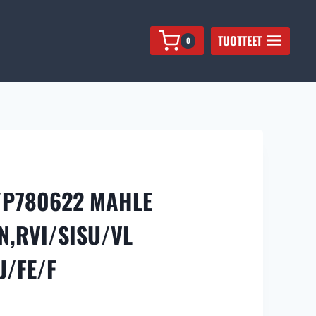
MAHLE
ILMANSUODATIN,RVI/SISU/VL
TUOTTEET
0
MAGNUM/R-
SRJ/FE/F
määrä
/P780622 MAHLE
N,RVI/SISU/VL
/FE/F