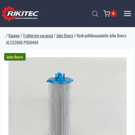
Siirry
sisältöön
0
/
Kauppa
/
Traktorien varaosat
/
John Deere
/
Hydrauliikkasuodatin John Deere
AL232896 P958404