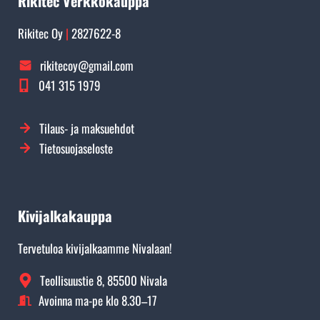
Rikitec Verkkokauppa
Rikitec Oy
|
2827622-8
rikitecoy@gmail.com
041 315 1979
Tilaus- ja maksuehdot
Tietosuojaseloste
Kivijalkakauppa
Tervetuloa kivijalkaamme Nivalaan!
Teollisuustie 8, 85500 Nivala
Avoinna ma-pe klo 8.30–17