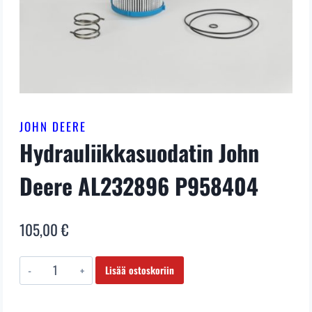
JOHN DEERE
Hydrauliikkasuodatin John
Deere AL232896 P958404
105,00
€
Hydrauliikkasuodatin
Lisää ostoskoriin
John
Deere