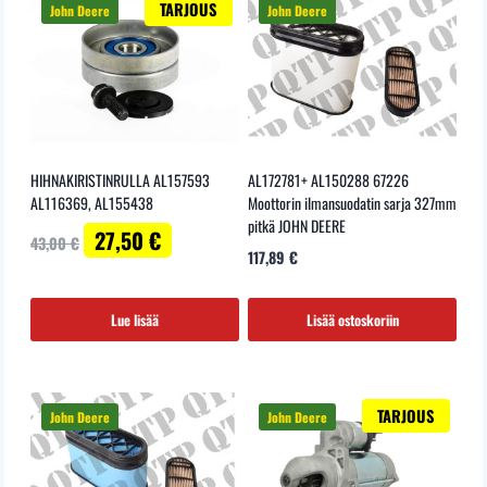
TARJOUS
HIHNAKIRISTINRULLA AL157593
AL172781+ AL150288 67226
AL116369, AL155438
Moottorin ilmansuodatin sarja 327mm
pitkä JOHN DEERE
Alkuperäinen
Nykyinen
27,50
€
43,00
€
hinta
hinta
117,89
€
oli:
on:
43,00 €.
27,50 €.
Lue lisää
Lisää ostoskoriin
TARJOUS