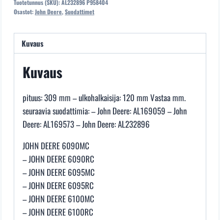
Tuotetunnus (SKU):
AL232896 P958404
AL232896
Osastot:
John Deere
,
Suodattimet
P958404
määrä
Kuvaus
Kuvaus
pituus: 309 mm – ulkohalkaisija: 120 mm Vastaa mm.
seuraavia suodattimia: – John Deere: AL169059 – John
Deere: AL169573 – John Deere: AL232896
JOHN DEERE 6090MC
– JOHN DEERE 6090RC
– JOHN DEERE 6095MC
– JOHN DEERE 6095RC
– JOHN DEERE 6100MC
– JOHN DEERE 6100RC