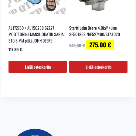
AL172780 + AL150288 67227
Startti John Deere 4,0kW +Line
MOOTTORINILMANSUODATIN SARJA
SE501868 /RE527400/STA1020
310,8 MM pitkä JOHN DEERE
Alkuperäinen
Nykyinen
275,00
€
345,00
€
117,89
€
hinta
hinta
oli:
on:
345,00 €.
275,00 €.
Lisää ostoskoriin
Lisää ostoskoriin