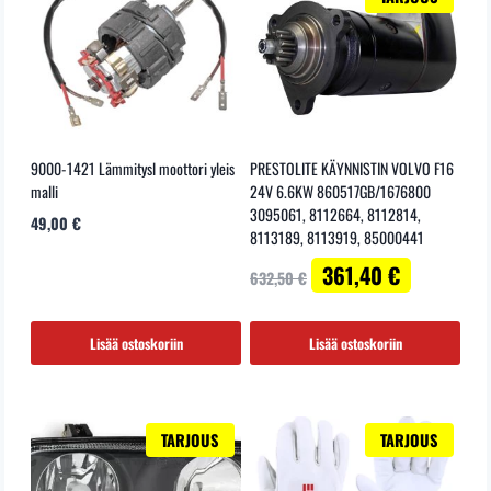
9000-1421 Lämmitysl moottori yleis
PRESTOLITE KÄYNNISTIN VOLVO F16
malli
24V 6.6KW 860517GB/1676800
3095061, 8112664, 8112814,
49,00
€
8113189, 8113919, 85000441
Alkuperäinen
Nykyinen
361,40
€
632,50
€
hinta
hinta
oli:
on:
632,50 €.
361,40 €.
Lisää ostoskoriin
Lisää ostoskoriin
TARJOUS
TARJOUS