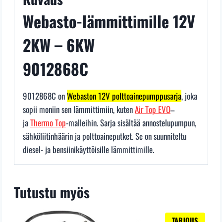
Webasto
Eberspcher
Webasto-lämmittimille 12V
määrä
2KW – 6KW
9012868C
9012868C on
Webaston 12V polttoainepumppusarja
, joka
sopii moniin sen lämmittimiin, kuten
Air Top EVO
–
ja
Thermo Top
-malleihin. Sarja sisältää annostelupumpun,
sähköliitinhäärin ja polttoaineputket. Se on suunniteltu
diesel- ja bensiinikäyttöisille lämmittimille.
Tutustu myös
TARJOUS