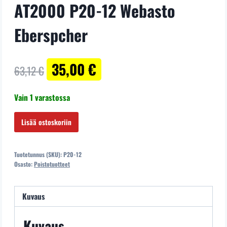
AT2000 P20-12 Webasto
Eberspcher
Alkuperäinen
Nykyinen
35,00
€
63,12
€
hinta
hinta
Vain 1 varastossa
oli:
on:
63,12 €.
35,00 €.
POLTTOAINEPUMPPU
Lisää ostoskoriin
WEBASTO
12V
Tuotetunnus (SKU):
P20-12
2KW-
Osasto:
Poistotuotteet
6KW
AT2000
Kuvaus
P20-
12
Kuvaus