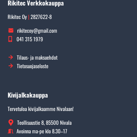
Rikitec Verkkokauppa
Rikitec Oy
|
2827622-8
rikitecoy@gmail.com
041 315 1979
Tilaus- ja maksuehdot
Tietosuojaseloste
Kivijalkakauppa
Tervetuloa kivijalkaamme Nivalaan!
Teollisuustie 8, 85500 Nivala
Avoinna ma-pe klo 8.30–17