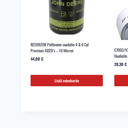
RE509208 Polttoaine suodatin 4 & 6 Cyl
C7003/V
Premium 6020’s – 10 Micron
Huohotin 
44,00
€
28,30
€
Lisää ostoskoriin