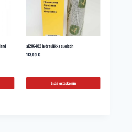
land
al206482 hydrauliikka suodatin
113,00
€
Lisää ostoskoriin