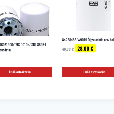
84228488/W9019 Öljysuodatin new hol
36073900/TFB20010N/ SBL 88034
Alkuperäinen
Nykyinen
28,00
€
40,00
€
suodatin
hinta
hinta
oli:
on:
40,00 €.
28,00 €.
Lisää ostoskoriin
Lisää ostoskoriin