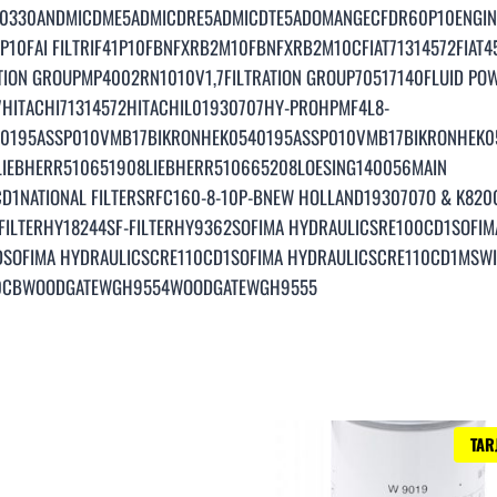
0330ANDMICDME5ADMICDRE5ADMICDTE5ADOMANGECFDR60P10ENGINE
0P10FAI FILTRIF41P10FBNFXRB2M10FBNFXRB2M10CFIAT71314572FIAT45
ATION GROUPMP4002RN1010V1,7FILTRATION GROUP70517140FLUID PO
07HITACHI71314572HITACHIL01930707HY-PROHPMF4L8-
0195ASSP010VMB17BIKRONHEK0540195ASSP010VMB17BIKRONHEK05
2LIEBHERR510651908LIEBHERR510665208LOESING140056MAIN
1NATIONAL FILTERSRFC160-8-10P-BNEW HOLLAND1930707O & K82
FILTERHY18244SF-FILTERHY9362SOFIMA HYDRAULICSRE100CD1SOFIM
DSOFIMA HYDRAULICSCRE110CD1SOFIMA HYDRAULICSCRE110CD1MSWI
C10CBWOODGATEWGH9554WOODGATEWGH9555
TAR