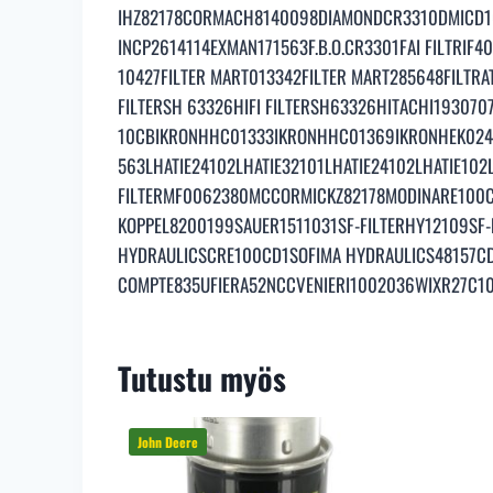
IHZ82178CORMACH8140098DIAMONDCR3310DMICD1
INCP2614114EXMAN171563F.B.O.CR3301FAI FILTRIF4
10427FILTER MART013342FILTER MART285648FILTR
FILTERSH 63326HIFI FILTERSH63326HITACHI19307
10CBIKRONHHC01333IKRONHHC01369IKRONHEK024
563LHATIE24102LHATIE32101LHATIE24102LHATIE10
FILTERMF0062380MCCORMICKZ82178MODINARE100CD
KOPPEL8200199SAUER1511031SF-FILTERHY12109SF-
HYDRAULICSCRE100CD1SOFIMA HYDRAULICS48157C
COMPTE835UFIERA52NCCVENIERI1002036WIXR27
Tutustu myös