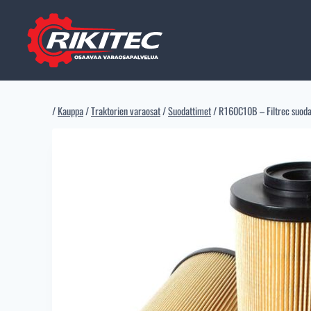
Siirry
sisältöön
/
Kauppa
/
Traktorien varaosat
/
Suodattimet
/
R160C10B – Filtrec suod