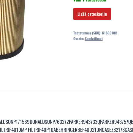
R160C10B
Lisää ostoskoriin
-
Filtrec
Tuotetunnus (SKU):
R160C10B
suodatinelementti
Osasto:
Suodattimet
P763272
määrä
LDSONP171569DONALDSONP763272PARKER943733QPARKER943757Q
ILTRIF4010MP FILTRIF40P10ABEHRINGERBEF400210NCASEZ82178CAS