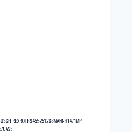
BOSCH REXROTH9455251268MANNH1471MP
E/CASE