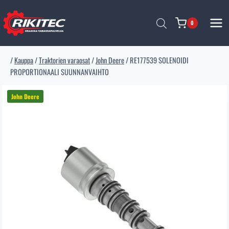
Siirry
sisältöön
0
/
Kauppa
/
Traktorien varaosat
/
John Deere
/
RE177539 SOLENOIDI
PROPORTIONAALI SUUNNANVAIHTO