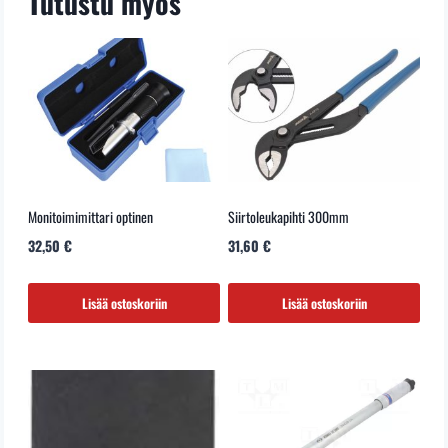
Tutustu myös
Monitoimimittari optinen
Siirtoleukapihti 300mm
32,50
€
31,60
€
Lisää ostoskoriin
Lisää ostoskoriin