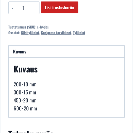
s-
Lisää ostoskoriin
h4pbs
Vääntötyökalusarja
Tuotetunnus (SKU):
s-h4pbs
4os.
Osastot:
Käsityökalut
,
Korjaamo tarvikkeet
,
Työkalut
määrä
Kuvaus
Kuvaus
200×10 mm
300×15 mm
450×20 mm
600×20 mm