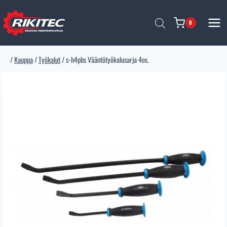
Siirry
sisältöön
0
/
Kauppa
/
Työkalut
/
s-h4pbs Vääntötyökalusarja 4os.