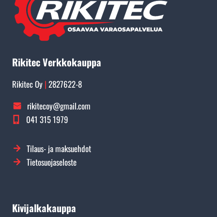
Rikitec Verkkokauppa
Rikitec Oy
|
2827622-8
rikitecoy@gmail.com
041 315 1979
Tilaus- ja maksuehdot
Tietosuojaseloste
Kivijalkakauppa