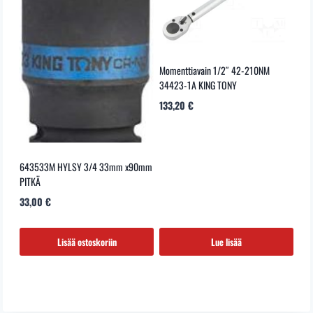
Momenttiavain 1/2″ 42-210NM
34423-1A KING TONY
133,20
€
643533M HYLSY 3/4 33mm x90mm
PITKÄ
33,00
€
Lisää ostoskoriin
Lue lisää