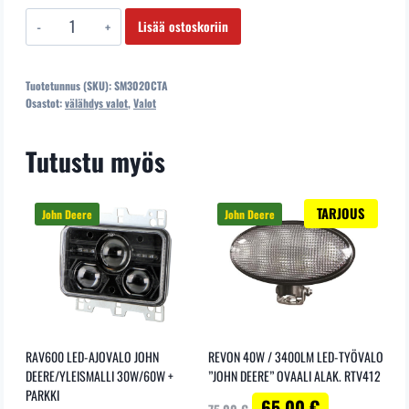
SM3020CTA
Lisää ostoskoriin
VÄLÄHDYSVALO
6LED
Tuotetunnus (SKU):
SM3020CTA
12/24V
Osastot:
välähdys valot
,
Valot
ORANSSI
6LED,
Tutustu myös
3W,
määrä
TARJOUS
RAV600 LED-AJOVALO JOHN
REVON 40W / 3400LM LED-TYÖVALO
DEERE/YLEISMALLI 30W/60W +
”JOHN DEERE” OVAALI ALAK. RTV412
PARKKI
Alkuperäinen
Nykyinen
65,00
€