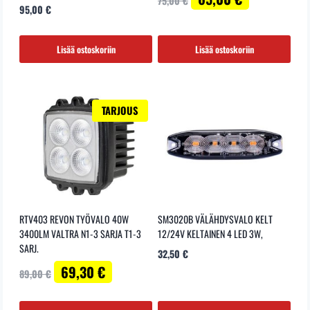
75,00
€
95,00
€
hinta
hinta
oli:
on:
75,00 €.
65,00 €.
Lisää ostoskoriin
Lisää ostoskoriin
TARJOUS
RTV403 REVON TYÖVALO 40W
SM3020B VÄLÄHDYSVALO KELT
3400LM VALTRA N1-3 SARJA T1-3
12/24V KELTAINEN 4 LED 3W,
SARJ.
32,50
€
Alkuperäinen
Nykyinen
69,30
€
89,00
€
hinta
hinta
oli:
on: