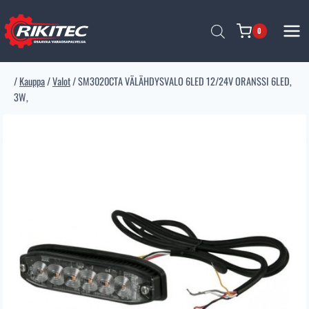
Siirry
sisältöön
0
/
Kauppa
/
Valot
/
SM3020CTA VÄLÄHDYSVALO 6LED 12/24V ORANSSI 6LED,
3W,