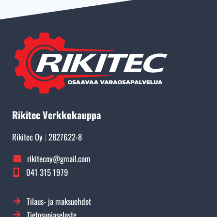
Rikitec Verkkokauppa
Rikitec Oy
|
2827622-8
rikitecoy@gmail.com
041 315 1979
Tilaus- ja maksuehdot
Tietosuojaseloste