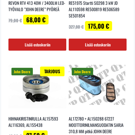
REVON RTV 413 40W / 3400LM LED-
RE51975 Startti S0298 3 kW JD
TYÖVALO ”JOHN DEERE” PYÖREÄ
AL110598 RE500819 RE506589
SE501854
Alkuperäinen
Nykyinen
68,00
€
79,00
€
Alkuperäinen
Nykyinen
hinta
hinta
175,00
€
327,80
€
hinta
hinta
oli:
on:
oli:
on:
79,00 €.
68,00 €.
327,80 €.
175,00 €.
Lisää ostoskoriin
Lisää ostoskoriin
TARJOUS
HIHNAKIRISTINRULLA AL157593
AL172780 + AL150288 67227
AL116369, AL155438
MOOTTORINILMANSUODATIN SARJA
310,8 MM pitkä JOHN DEERE
Alkuperäinen
Nykyinen