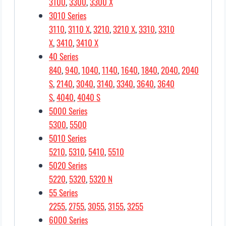
3100
,
3300
,
3300 X
3010 Series
3110
,
3110 X
,
3210
,
3210 X
,
3310
,
3310
X
,
3410
,
3410 X
40 Series
840
,
940
,
1040
,
1140
,
1640
,
1840
,
2040
,
2040
S
,
2140
,
3040
,
3140
,
3340
,
3640
,
3640
S
,
4040
,
4040 S
5000 Series
5300
,
5500
5010 Series
5210
,
5310
,
5410
,
5510
5020 Series
5220
,
5320
,
5320 N
55 Series
2255
,
2755
,
3055
,
3155
,
3255
6000 Series