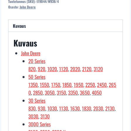
Tuotetunnus (SKU):
t19044/W936/4
määrä
Osasto:
John Deere
Kuvaus
Kuvaus
John Deere
20 Series
820
,
920
,
1020
,
1120
,
2020
,
2120
,
3120
50 Series
1350
,
1550
,
1750
,
1850
,
1950
,
2250
,
2450
,
265
0
,
2850
,
3050
,
3150
,
3350
,
3650
,
4050
30 Series
830
,
930
,
1030
,
1130
,
1630
,
1830
,
2030
,
2130
,
3030
,
3130
3000 Series