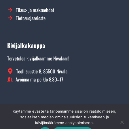
Tilaus- ja maksuehdot
Tietosuojaseloste
Kivijalkakauppa
Tervetuloa kivijalkaamme Nivalaan!
Teollisuustie 8, 85500 Nivala
Avoinna ma-pe klo 8.30–17
Käytämme evästeitä tarjoamamme sisällön räätälöimiseen,
©
Rikitec Oy 2026. Kaikki oikeudet pidätetään.
Yli 300€ ostoksille ilmainen toimitus!
sosiaalisen median ominaisuuksien tukemiseen ja
kävijämäärämme analysoimiseen.