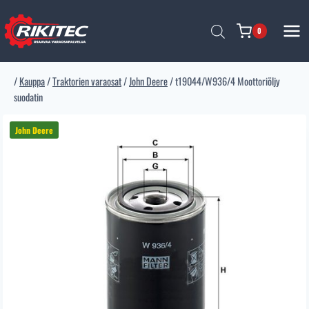
Siirry
sisältöön
0
/
Kauppa
/
Traktorien varaosat
/
John Deere
/
t19044/W936/4 Moottoriöljy
suodatin