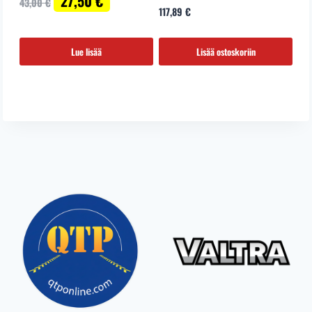
27,50
€
43,00
€
hinta
hinta
117,89
€
oli:
on:
43,00 €.
27,50 €.
Lue lisää
Lisää ostoskoriin