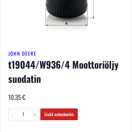
JOHN DEERE
t19044/W936/4 Moottoriöljy
suodatin
10,35
€
t19044/W936/4
Lisää ostoskoriin
Moottoriöljy
suodatin