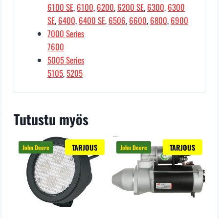
6100 SE
,
6100
,
6200
,
6200 SE
,
6300
,
6300
SE
,
6400
,
6400 SE
,
6506
,
6600
,
6800
,
6900
7000 Series
7600
5005 Series
5105
,
5205
Tutustu myös
TARJOUS
TARJOUS