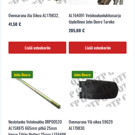
Ovensarana Ala Oikea AL179832,
AL164091 Vetokoukunlukitussarja
täydellinen John Deere Tarvike
41,50
€
205,00
€
Lisää ostoskoriin
Lisää ostoskoriin
Nostotanko Vetokoukku DRP00520
Ovensarana Ylä oikea 59629
AL158875 665mm pitkä 25mm
AL179830
kierre Tähän Mutteri 25mm L156498