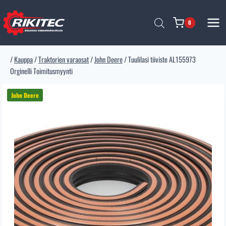
Siirry
sisältöön
0
/
Kauppa
/
Traktorien varaosat
/
John Deere
/
Tuulilasi tiiviste AL155973
Orginelli Toimitusmyynti