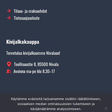
Tilaus- ja maksuehdot
Tietosuojaseloste
Kivijalkakauppa
Tervetuloa kivijalkaamme Nivalaan!
Teollisuustie 8, 85500 Nivala
Avoinna ma-pe klo 8.30–17
Käytämme evästeitä tarjoamamme sisällön räätälöimiseen,
©
Rikitec Oy 2026. Kaikki oikeudet pidätetään.
Yli 300€ ostoksille ilmainen toimitus!
sosiaalisen median ominaisuuksien tukemiseen ja
kävijämäärämme analysoimiseen.