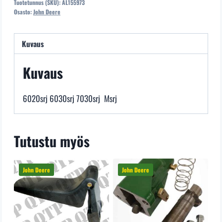
Tuotetunnus (SKU):
AL155973
Orginelli
Osasto:
John Deere
Toimitusmyynti
määrä
Kuvaus
Kuvaus
6020srj 6030srj 7030srj Msrj
Tutustu myös