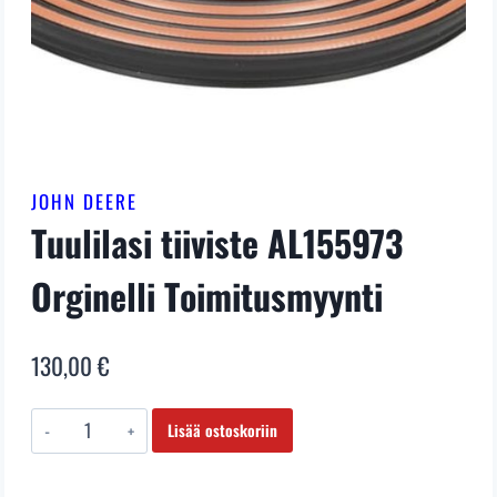
JOHN DEERE
Tuulilasi tiiviste AL155973
Orginelli Toimitusmyynti
130,00
€
Tuulilasi
Lisää ostoskoriin
tiiviste
AL155973