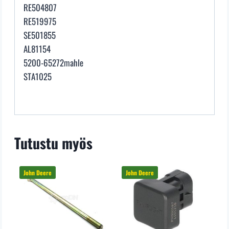
RE504807
RE519975
SE501855
AL81154
5200-65272mahle
STA1025
Tutustu myös