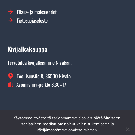
Tilaus- ja maksuehdot
Tietosuojaseloste
Kivijalkakauppa
Tervetuloa kivijalkaamme Nivalaan!
Teollisuustie 8, 85500 Nivala
Avoinna ma-pe klo 8.30–17
Käytämme evästeitä tarjoamamme sisällön räätälöimiseen,
©
Rikitec Oy 2026. Kaikki oikeudet pidätetään.
Yli 300€ ostoksille ilmainen toimitus!
sosiaalisen median ominaisuuksien tukemiseen ja
kävijämäärämme analysoimiseen.