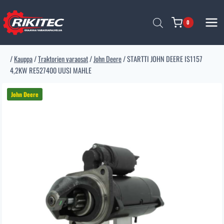
Siirry
sisältöön
0
/
Kauppa
/
Traktorien varaosat
/
John Deere
/
STARTTI JOHN DEERE IS1157
4,2KW RE527400 UUSI MAHLE