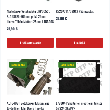
Nostotanko Vetokoukku DRP00520
RE207311/58912 Päätevastus
AL158875 665mm pitkä 25mm
33,90
€
kierre Tähän Mutteri 25mm L156498
75,90
€
Lisää ostoskoriin
Lue lisää
AL164091 Vetokoukunlukitussarja
L79884 Puhaltimen moottorin tiiviste
täydellinen John Deere Tarvike
58334 2kpl/PKT