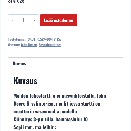
STA1025
STARTTI
Lisää ostoskoriin
JOHN
DEERE
Tuotetunnus (SKU):
RE527400/IS1157
IS1157
Osastot:
John Deere
,
Sesonkituotteet
4,2KW
RE527400
Kuvaus
UUSI
MAHLE
Kuvaus
määrä
Mahlen tehostartti alennusvaihteistolla, John
Deere 6-sylinteriset mallit jossa startti on
moottorin vasemmalla puolella.
Kiinnitys 3-pultilla, hammasluku 10
Sopii mm. malleihin: