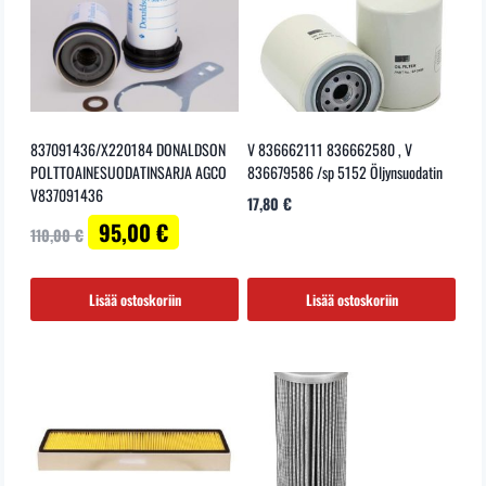
837091436/X220184 DONALDSON
V 836662111 836662580 , V
POLTTOAINESUODATINSARJA AGCO
836679586 /sp 5152 Öljynsuodatin
V837091436
17,80
€
Alkuperäinen
Nykyinen
95,00
€
110,00
€
hinta
hinta
oli:
on:
110,00 €.
95,00 €.
Lisää ostoskoriin
Lisää ostoskoriin