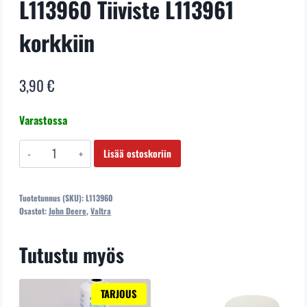
L113960 Tiiviste L113961
korkkiin
3,90
€
Varastossa
L113960
Lisää ostoskoriin
Tiiviste
L113961
Tuotetunnus (SKU):
L113960
korkkiin
Osastot:
John Deere
,
Valtra
määrä
Tutustu myös
TARJOUS