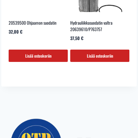
20539500 Ohjaamon suodatin
Hydrauliikkasuodatin valtra
20639610/P763757
32,00
€
37,50
€
Lisää ostoskoriin
Lisää ostoskoriin