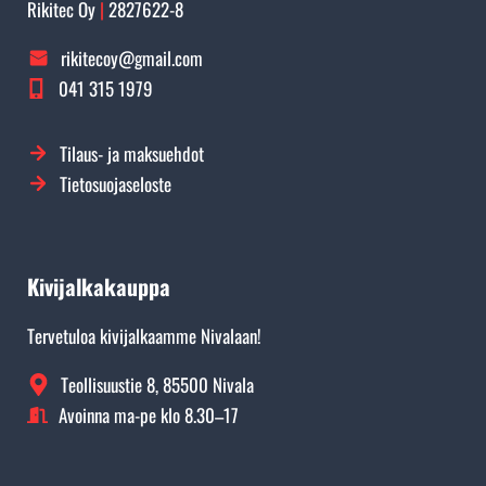
Rikitec Oy
|
2827622-8
rikitecoy@gmail.com
041 315 1979
Tilaus- ja maksuehdot
Tietosuojaseloste
Kivijalkakauppa
Tervetuloa kivijalkaamme Nivalaan!
Teollisuustie 8, 85500 Nivala
Avoinna ma-pe klo 8.30–17