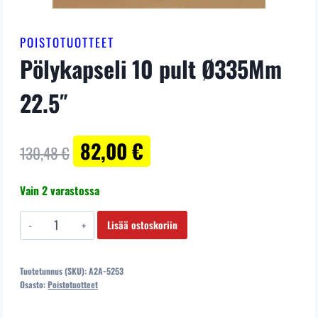
POISTOTUOTTEET
Pölykapseli 10 pult Ø335Mm
22.5″
Alkuperäinen
Nykyinen
82,00
€
130,48
€
hinta
hinta
Vain 2 varastossa
oli:
on:
130,48 €.
82,00 €.
Pölykapseli
Lisää ostoskoriin
10
pult
Tuotetunnus (SKU):
A2A-5253
Ø335Mm
Osasto:
Poistotuotteet
22.5"
määrä