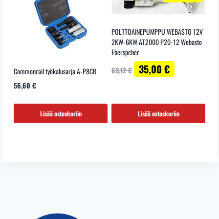
POLTTOAINEPUMPPU WEBASTO 12V
2KW-6KW AT2000 P20-12 Webasto
Eberspcher
Alkuperäinen
Nykyinen
35,00
€
63,12
€
Commonrail työkalusarja A-P8CR
hinta
hinta
56,60
€
oli:
on:
63,12 €.
35,00 €.
Lisää ostoskoriin
Lisää ostoskoriin