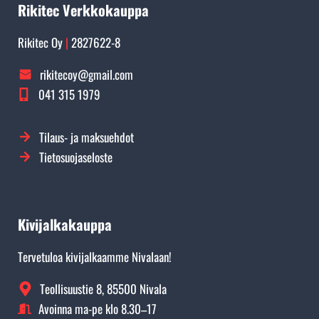
Rikitec Verkkokauppa
Rikitec Oy
|
2827622-8
rikitecoy@gmail.com
041 315 1979
Tilaus- ja maksuehdot
Tietosuojaseloste
Kivijalkakauppa
Tervetuloa kivijalkaamme Nivalaan!
Teollisuustie 8, 85500 Nivala
Avoinna ma-pe klo 8.30–17