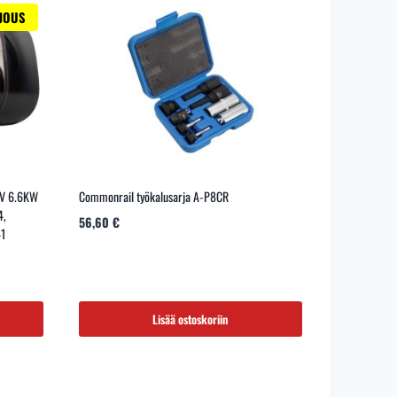
JOUS
4V 6.6KW
Commonrail työkalusarja A-P8CR
4,
56,60
€
41
Lisää ostoskoriin