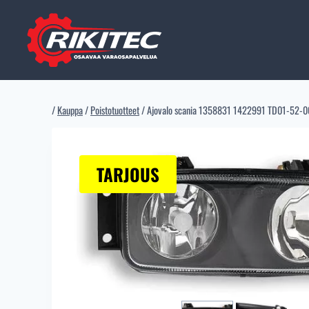
Siirry
sisältöön
/
Kauppa
/
Poistotuotteet
/
Ajovalo scania 1358831 1422991 TD01-52-0
TARJOUS