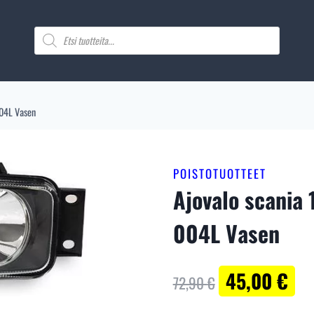
hinta
hinta
oli:
on:
Products
search
72,90 €
45,00 €
04L Vasen
POISTOTUOTTEET
Ajovalo scania
004L Vasen
Alkuperäinen
Nyk
45,00
€
72,90
€
hinta
hin