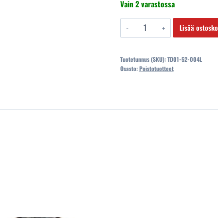
Vain 2 varastossa
oli:
on:
72,90 €.
45,
Ajovalo
Lisää ostosko
scania
1358831
Tuotetunnus (SKU):
TD01-52-004L
1422991
Osasto:
Poistotuotteet
TD01-
52-
004L
Vasen
määrä