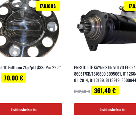
TARJOUS
TAR
eli 10 Pulttinen 2kpl/pkt Ø335Mm 22.5″
PRESTOLITE KÄYNNISTIN VOLVO F16 2
860517GB/1676800 3095061, 811266
Alkuperäinen
Nykyinen
70,00
€
8112814, 8113189, 8113919, 850004
hinta
hinta
Alkuperäinen
Nykyinen
oli:
on:
361,40
€
632,50
€
hinta
hinta
107,57 €.
70,00 €.
oli:
on:
632,50 €.
361,40 €.
Lisää ostoskoriin
Lisää ostoskoriin